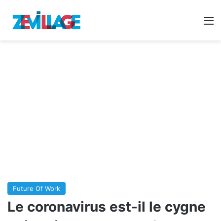
Reche
M
Future Of Work
Le coronavirus est-il le cygne