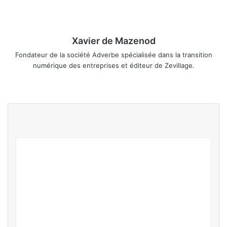
Xavier de Mazenod
Fondateur de la société Adverbe spécialisée dans la transition
numérique des entreprises et éditeur de Zevillage.
We
Fa
Lin
Ins
bsi
ce
ke
tag
te
bo
din
ra
ok
m