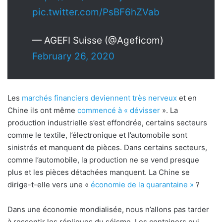
pic.twitter.com/PsBF6hZVab
— AGEFI Suisse (@Ageficom)
February 26, 2020
Les
marchés financiers deviennent très nerveux
et en
Chine ils ont même
commencé à « dévisser
». La
production industrielle s’est effondrée, certains secteurs
comme le textile, l’électronique et l’automobile sont
sinistrés et manquent de pièces. Dans certains secteurs,
comme l’automobile, la production ne se vend presque
plus et les pièces détachées manquent. La Chine se
dirige-t-elle vers une «
économie de la quarantaine »
?
Dans une économie mondialisée, nous n’allons pas tarder
à ressentir les répliques du séisme. Les containers qui