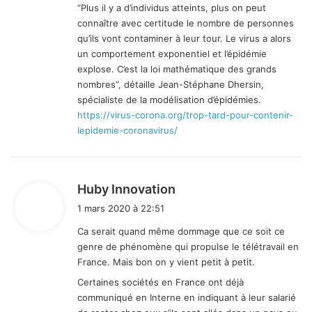
“Plus il y a d’individus atteints, plus on peut
:
connaître avec certitude le nombre de personnes
qu’ils vont contaminer à leur tour. Le virus a alors
un comportement exponentiel et l’épidémie
explose. C’est la loi mathématique des grands
nombres”, détaille Jean-Stéphane Dhersin,
spécialiste de la modélisation d’épidémies.
https://virus-corona.org/trop-tard-pour-contenir-
lepidemie-coronavirus/
d
Huby Innovation
i
1 mars 2020 à 22:51
t
Ca serait quand même dommage que ce soit ce
genre de phénomène qui propulse le télétravail en
:
France. Mais bon on y vient petit à petit.
Certaines sociétés en France ont déjà
communiqué en Interne en indiquant à leur salarié