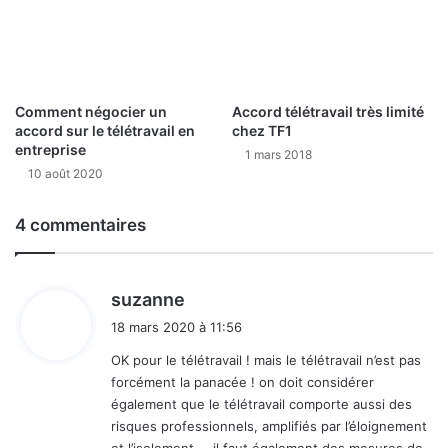
Comment négocier un
Accord télétravail très limité
accord sur le télétravail en
chez TF1
entreprise
1 mars 2018
10 août 2020
4 commentaires
d
suzanne
i
18 mars 2020 à 11:56
t
OK pour le télétravail ! mais le télétravail n’est pas
forcément la panacée ! on doit considérer
:
également que le télétravail comporte aussi des
risques professionnels, amplifiés par l’éloignement
et l’isolement … il faut également des mesures de