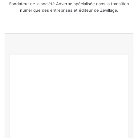
Fondateur de la société Adverbe spécialisée dans la transition
numérique des entreprises et éditeur de Zevillage.
We
Fa
Lin
Ins
bsi
ce
ke
tag
te
bo
din
ra
ok
m