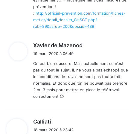
prévention !
:
http://officiel-prevention.com/formation/fiches-
metier/detail_dossier_CHSCT.php?
rub=89&ssrub=206&dossid=489
d
Xavier de Mazenod
i
19 mars 2020 à 06:49
t
On est bien d’accord. Mais actuellement ce n’est
pas du tout le sujet. IL ne vous a pas échappé que
:
les conditions de travail ne sont pas tout à fait
normales. Et donc que l’on ne pouvait pas prendre
2 ou 3 mois pour mettre en place le télétravail
correctement 😉
d
Calliati
i
18 mars 2020 à 23:42
t