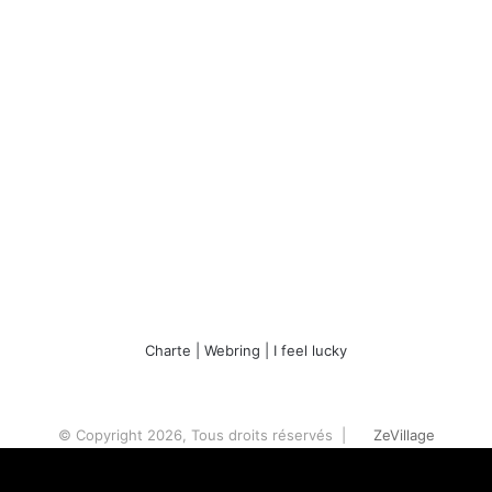
Charte
|
Webring
|
I feel lucky
© Copyright 2026, Tous droits réservés |
ZeVillage