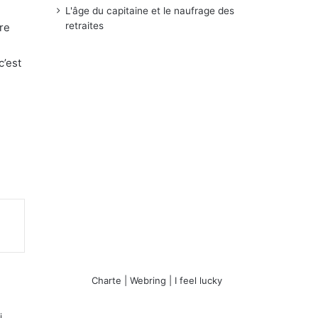
L'âge du capitaine et le naufrage des
retraites
re
c’est
Charte
|
Webring
|
I feel lucky
i