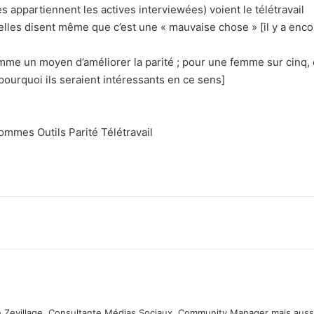
 appartiennent les actives interviewées) voient le télétravail
lles disent même que c’est une « mauvaise chose » [il y a enco
e un moyen d’améliorer la parité ; pour une femme sur cinq, 
pourquoi ils seraient intéressants en ce sens]
ommes
Outils
Parité
Télétravail
 Zevillage. Consultante Médias Sociaux, Community Manager mais auss