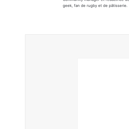
geek, fan de rugby et de pâtisserie.
We
Lin
bsi
ke
te
din