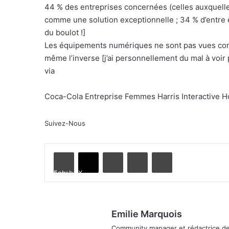
44 % des entreprises concernées (celles auxquelles
comme une solution exceptionnelle ; 34 % d’entre e
du boulot !]
Les équipements numériques ne sont pas vues comm
même l’inverse [j’ai personnellement du mal à voir 
via
Coca-Cola Entreprise
Femmes
Harris Interactive
H
Suivez-Nous
Linkedin
Partager par email
Imprimer
Facebook
X
Emilie Marquois
Community manager et rédactrice de