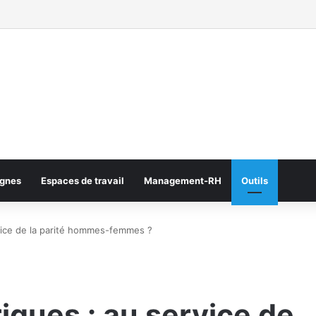
gnes
Espaces de travail
Management-RH
Outils
rvice de la parité hommes-femmes ?
iques : au service de