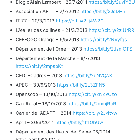
Blog d’Alain Lambert – 25/7/2011
https://bit.ly/2uvlY3U
Association AFTT – 7/7/2012
https://bit.ly/2JsDHhi
IT 77 – 20/3/2013
https://bit.ly/2Lj4W2C
L’Atelier des collines – 21/3/2013
https://bit.ly/2zIUrRR
CFE-CGC Orange – 6/5/2013
https://bit.ly/2NVyfqs
Département de l’Orne – 2013
https://bit.ly/2JsmOTS
Département de la Manche – 8/7/2013
https://bit.ly/2mpsbKt
CFDT-Cadres – 2013
https://bit.ly/2uNVQAX
APEC – 30/9/2013
https://bit.ly/2L3ZFN5
Openscop – 13/10/2013
https://bit.ly/2NZVCzo
Cap Rural – 18/10/2013
https://bit.ly/2mmjRuR
Cahier de l’ADAPT – 2014
https://bit.ly/2Jvltvw
April – 30/3/2014
https://bit.ly/1h1ObUw
Département des Hauts-de-Seine 06/2014
https://bit.ly/2utfQJq