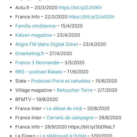
Actu.fr – 20/3/2020
https://bit.ly/2JlViKh
France Info – 22/3/2020
https://bit.ly/2UsSOih
Famille chrétienne
– 15/4/2020
Kaizen magazine
– 23/4/2020
Aligre FM (dans Digital Zone)
– 23/4/2020
Emarketing.fr
– 27/4/2020
France 3 Normandie
– 3/5/2020
RBS – podcast Balado
– 11/6/2020
Slate –
Podscast
Poire et cahuètes
– 15/6/2020
Village magazine –
Retoucher Terre
– 2/7/2020
BFMTV – 19/8/2020
France Inter –
Le débat de midi
– 20/8/2020
France Inter –
Carnets de campagne
– 28/8/2020
France Info – 28/9/2020 https://bit.ly/3bDNsL7
Le Figaro –
Le télétravail à l’hôtel
– 1/10/2020