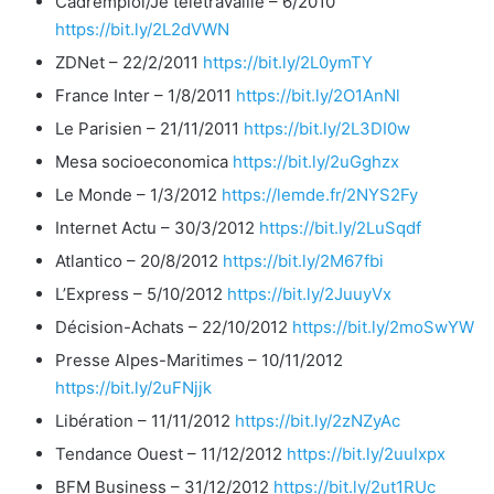
Cadremploi/Je télétravaille – 6/2010
https://bit.ly/2L2dVWN
ZDNet – 22/2/2011
https://bit.ly/2L0ymTY
France Inter – 1/8/2011
https://bit.ly/2O1AnNl
Le Parisien – 21/11/2011
https://bit.ly/2L3DI0w
Mesa socioeconomica
https://bit.ly/2uGghzx
Le Monde – 1/3/2012
https://lemde.fr/2NYS2Fy
Internet Actu – 30/3/2012
https://bit.ly/2LuSqdf
Atlantico – 20/8/2012
https://bit.ly/2M67fbi
L’Express – 5/10/2012
https://bit.ly/2JuuyVx
Décision-Achats – 22/10/2012
https://bit.ly/2moSwYW
Presse Alpes-Maritimes – 10/11/2012
https://bit.ly/2uFNjjk
Libération – 11/11/2012
https://bit.ly/2zNZyAc
Tendance Ouest – 11/12/2012
https://bit.ly/2uuIxpx
BFM Business – 31/12/2012
https://bit.ly/2ut1RUc