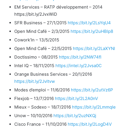
EM Services – RATP développement – 2014
https://bit.ly/2JvxWiD
SFR Business – 27/1/2015
https://bit.ly/2LsYqU4
Open Mind Café – 2/3/2015
https://bit.ly/2uHBlp8
Cowork’In – 13/5/2015
Open Mind Café – 22/5/2015
https://bit.ly/2LaXYNl
Doctissimo – 08/2015
https://bit.ly/2NW74fl
Intel IQ – 18/11/2015
https://intel.ly/2Jvsa0C
Orange Business Services – 20/1/2016
https://bit.ly/2Jvltvw
Modes d’emploi – 11/6/2016
https://bit.ly/2utVz6P
Flexjob – 13/7/2016
https://bit.ly/2L2A0nV
Mieux – Sodexo – 18/7/2016
https://bit.ly/2LmmqIe
Unow – 10/10/2016
https://bit.ly/2uzNXQj
Cisco France – 11/10/2016
https://bit.ly/2LogD4V