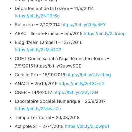
Département de la Lozère – 11/9/2014
https://bit.ly/2NTBr6d
SoLozère – 2/10/2014
https://bit.ly/2L5g5EY
ARACT Ile-de-France – 5/5/2015
https://bit.ly/2Jtrxop
Blog d’Alain Lambert – 13/7/2016
https://bit.ly/2zMeDC3
CGET Commisariat à l’égalité des territoires –
7/9/2016 https://bit.ly/2uwwSGE
Cedille Pro – 18/10/2016
https://bit.ly/2JvrRmq
ANACT – 25/10/2016
https://bit.ly/2eCCkhG
CNER – 14/9/2017
https://bit.ly/2zVyLSH
Laboratoire Société Numérique – 25/9/2017
https://bit.ly/2NkwUZe
Tempo Territorial – 20/03/2018
Actipole 21 – 27/4/2018
https://bit.ly/2Ldwp61