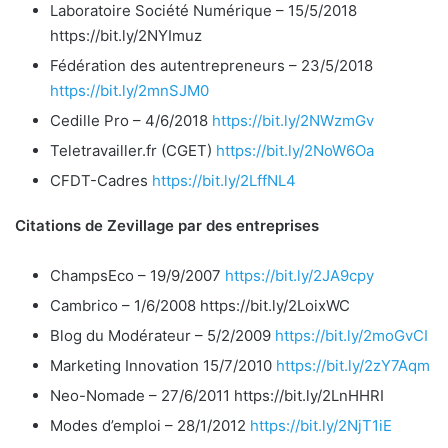
Laboratoire Société Numérique – 15/5/2018
https://bit.ly/2NYImuz
Fédération des autentrepreneurs – 23/5/2018
https://bit.ly/2mnSJM0
Cedille Pro – 4/6/2018
https://bit.ly/2NWzmGv
Teletravailler.fr (CGET)
https://bit.ly/2NoW6Oa
CFDT-Cadres
https://bit.ly/2LffNL4
Citations de Zevillage par des entreprises
ChampsEco – 19/9/2007
https://bit.ly/2JA9cpy
Cambrico – 1/6/2008 https://bit.ly/2LoixWC
Blog du Modérateur – 5/2/2009
https://bit.ly/2moGvCI
Marketing Innovation 15/7/2010
https://bit.ly/2zY7Aqm
Neo-Nomade – 27/6/2011 https://bit.ly/2LnHHRI
Modes d’emploi – 28/1/2012
https://bit.ly/2NjT1iE