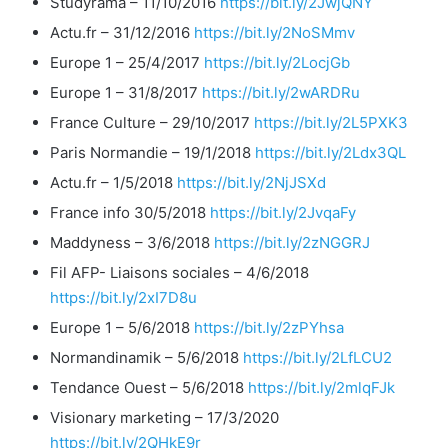
Studyrama – 11/10/2016
https://bit.ly/2JwjQNY
Actu.fr – 31/12/2016
https://bit.ly/2NoSMmv
Europe 1 – 25/4/2017
https://bit.ly/2LocjGb
Europe 1 – 31/8/2017
https://bit.ly/2wARDRu
France Culture – 29/10/2017
https://bit.ly/2L5PXK3
Paris Normandie – 19/1/2018
https://bit.ly/2Ldx3QL
Actu.fr – 1/5/2018
https://bit.ly/2NjJSXd
France info 30/5/2018
https://bit.ly/2JvqaFy
Maddyness – 3/6/2018
https://bit.ly/2zNGGRJ
Fil AFP- Liaisons sociales – 4/6/2018
https://bit.ly/2xI7D8u
Europe 1 – 5/6/2018
https://bit.ly/2zPYhsa
Normandinamik – 5/6/2018
https://bit.ly/2LfLCU2
Tendance Ouest – 5/6/2018
https://bit.ly/2mlqFJk
Visionary marketing – 17/3/2020
https://bit.ly/2QHkE9r