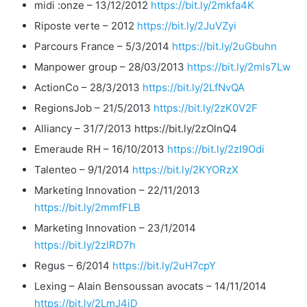
midi :onze – 13/12/2012
https://bit.ly/2mkfa4K
Riposte verte – 2012
https://bit.ly/2JuVZyi
Parcours France – 5/3/2014
https://bit.ly/2uGbuhn
Manpower group – 28/03/2013
https://bit.ly/2mls7Lw
ActionCo – 28/3/2013
https://bit.ly/2LfNvQA
RegionsJob – 21/5/2013
https://bit.ly/2zK0V2F
Alliancy – 31/7/2013 https://bit.ly/2zOlnQ4
Emeraude RH – 16/10/2013
https://bit.ly/2zI9Odi
Talenteo – 9/1/2014
https://bit.ly/2KYORzX
Marketing Innovation – 22/11/2013
https://bit.ly/2mmfFLB
Marketing Innovation – 23/1/2014
https://bit.ly/2zIRD7h
Regus – 6/2014
https://bit.ly/2uH7cpY
Lexing – Alain Bensoussan avocats – 14/11/2014
https://bit.ly/2LmJ4jD