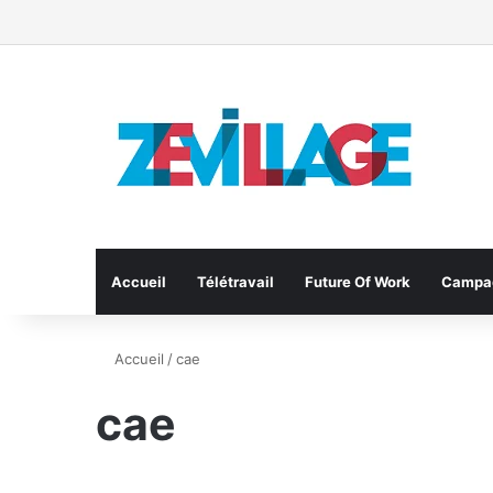
Accueil
Télétravail
Future Of Work
Campa
Accueil
/
cae
cae