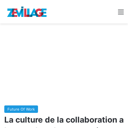
Reche
M
Future Of Work
La culture de la collaboration a