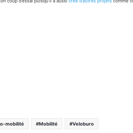
son coup d’essai puisqu’il a aussi
créé d’autres projets
comme c
o-mobilité
Mobilité
Veloburo