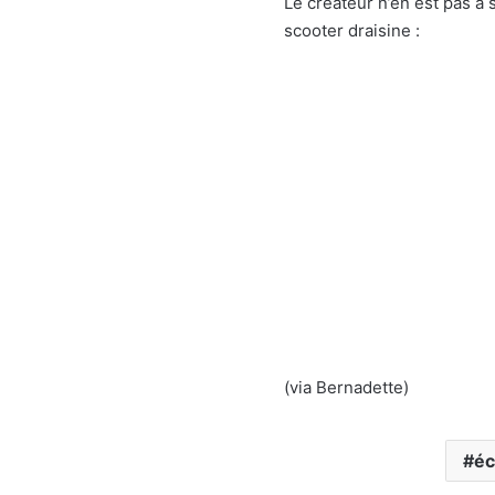
Le créateur n’en est pas à 
scooter draisine :
(via Bernadette)
éc