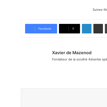
Suivez-N
Linkedin
Partager par email
Facebook
X
Xavier de Mazenod
Fondateur de la société Adverbe spéc
We
Fa
Lin
Ins
bsi
ce
ke
tag
te
bo
din
ra
ok
m