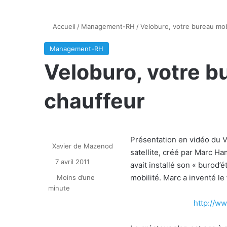
Accueil
/
Management-RH
/
Veloburo, votre bureau mob
Management-RH
Veloburo, votre b
chauffeur
Présentation en vidéo du 
Xavier de Mazenod
satellite, créé par Marc Ha
7 avril 2011
avait installé son « burod’é
mobilité. Marc a inventé le
Moins d’une
minute
http://w