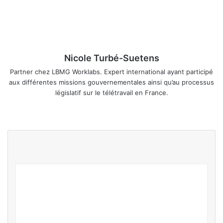
Nicole Turbé-Suetens
Partner chez LBMG Worklabs. Expert international ayant participé
aux différentes missions gouvernementales ainsi qu’au processus
législatif sur le télétravail en France.
We
Fa
Lin
bsi
ce
ke
te
bo
din
ok