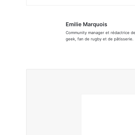
Emilie Marquois
Community manager et rédactrice de
geek, fan de rugby et de pâtisserie.
We
Lin
bsi
ke
te
din