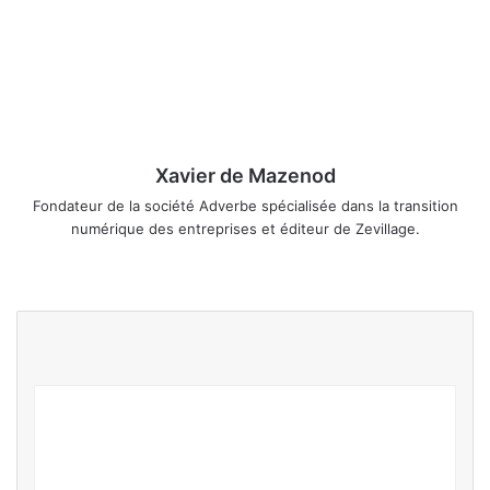
Xavier de Mazenod
Fondateur de la société Adverbe spécialisée dans la transition
numérique des entreprises et éditeur de Zevillage.
We
Fa
Lin
Ins
bsi
ce
ke
tag
te
bo
din
ra
ok
m