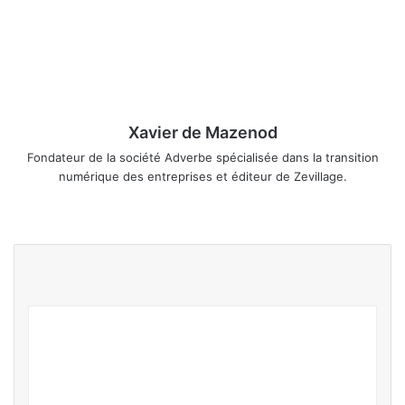
Xavier de Mazenod
Fondateur de la société Adverbe spécialisée dans la transition
numérique des entreprises et éditeur de Zevillage.
We
Fa
Lin
Ins
bsi
ce
ke
tag
te
bo
din
ra
ok
m