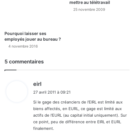
mettre au télétravail
25 novembre 2009
Pourquoi laisser ses
employés jouer au bureau ?
4 novembre 2016
5 commentaires
d
eirl
i
27 avril 2011 à 09:21
t
Si le gage des créanciers de l’EIRL est limité aux
biens affectés, en EURL, ce gage est limité aux
:
actifs de l’EURL (au capital initial uniquement). Sur
ce point, peu de différence entre EIRL et EURL
finalement.